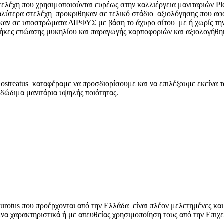
στελέχη που χρησιμοποιούνται ευρέως στην καλλιέργεια μανιταριών P
λύτερα στελέχη προκριθηκαν σε τελικό στάδιο αξιολόγησης που αφο
θηκαν σε υποστρώματα ΔΙΡΦΥΣ με βάση το άχυρο σίτου με ή χωρίς τ
νθήκες επώασης μυκηλίου και παραγωγής καρποφοριών και αξιολογήθηκ
 ostreatus καταφέραμε να προσδιορίσουμε και να επιλέξουμε εκείνα 
δώδιμα μανιτάρια υψηλής ποιότητας.
eurotus που προέρχονται από την Ελλάδα είναι πλέον μελετημένες και
να χαρακτηριστικά ή με απευθείας χρησιμοποίηση τους από την Επιχε