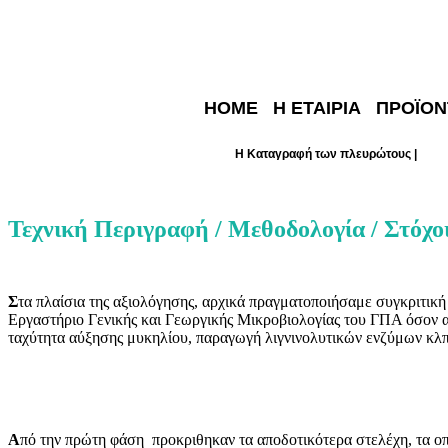
HOME
Η ΕΤΑΙΡΙΑ
ΠΡΟΪΟΝ
H Καταγραφή των πλευρώτους |
Αξι
Τεχνική Περιγραφή / Μεθοδολογία / Στόχο
Σ
τα πλαίσια της αξιολόγησης, αρχικά πραγματοποιήσαμε συγκριτική
Εργαστήριο Γενικής και Γεωργικής Μικροβιολογίας του ΓΠΑ όσον αφ
ταχύτητα αύξησης μυκηλίου, παραγωγή λιγνινολυτικών ενζύμων κλπ.
Α
πό την πρώτη φάση προκριθηκαν τα αποδοτικότερα στελέχη, τα οπ