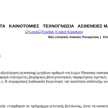
ΤΑ
ΚΑΙΝΟΤΟΜΙΕΣ
ΤΕΧΝΟΓΝΩΣΙΑ
ΑΣΘΕΝΕΙΕΣ Μ
ολόγηση ελληνικών πλευρώτους |
Νέες ελληνικές ποικιλίες Πλευρώτους |
Επι
ι
 αξιολόγηση (screening) μεγάλου αριθμού στελεχών Pleurotus ostrea
ορά επιλεγμένες βιοχημικές-βιοτεχνολογικές παραμέτρους σχετικές μ
). H πειραματική διαδικασία διερεύνησε την ικανότητα ανάπτυξης τω
οία ενταχθηκαν σε πρόγραμμα γενετικής βελτίωσης, ώστε να καταστε