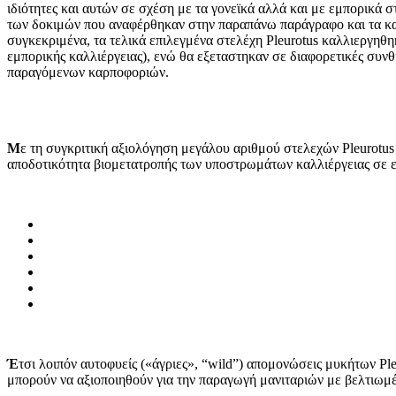
ιδιότητες και αυτών σε σχέση με τα γονεϊκά αλλά και με εμπορικά 
των δοκιμών που αναφέρθηκαν στην παραπάνω παράγραφο και τα κα
συγκεκριμένα, τα τελικά επιλεγμένα στελέχη Pleurotus καλλιεργη
εμπορικής καλλιέργειας), ενώ θα εξεταστηκαν σε διαφορετικές συ
παραγόμενων καρποφοριών.
Μ
ε τη συγκριτική αξιολόγηση μεγάλου αριθμού στελεχών Pleurotus
αποδοτικότητα βιομετατροπής των υποστρωμάτων καλλιέργειας σε ε
Έ
τσι λοιπόν αυτοφυείς («άγριες», “wild”) απομονώσεις μυκήτων Pl
μπορούν να αξιοποιηθούν για την παραγωγή μανιταριών με βελτιωμέ